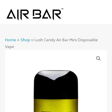
Skip
MAI
to
ME
content
Home
»
Shop
»
Lush Candy Air Bar Mini Disposable
Vape
Lush
Candy
Air
Bar
Mini
Disposable
Vape
quantity