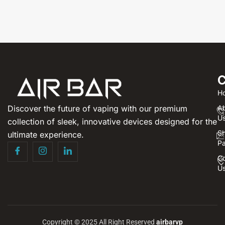
C
H
Discover the future of vaping with our premium
A
U
collection of sleek, innovative devices designed for the
S
ultimate experience.
P
Co
U
Copyright © 2025 All Right Reserved
airbarvp